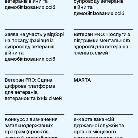
ветеранів війни та
супроводу ветеранів
демобілізованих осіб
війни та
демобілізованих осіб
Заява на участь у відборі
Ветеран PRO: Послуги з
на посаду фахівця із
підтримки ментального
супроводу ветеранів
здоров’я для ветеранів і
війни та
членів їх сімей
демобілізованих осіб
Ветеран PRO: Єдина
MARTA
цифрова платформа
для ветеранів,
ветеранок та їхніх сімей
Конкурс з визначення
е-Карта вакансій
загальнодержавних
державної служби та
програм (проєктів,
органів місцевого
заходів), розроблених
самоврядування для