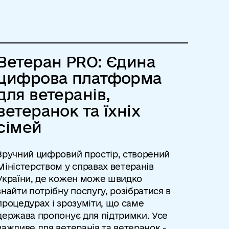
Ветеран PRO: Єдина
цифрова платформа
для ветеранів,
ветеранок та їхніх
сімей
Зручний цифровий простір, створений
Міністерством у справах ветеранів
України, де кожен може швидко
знайти потрібну послугу, розібратися в
процедурах і зрозуміти, що саме
держава пропонує для підтримки. Усе
важливе для ветеранів та ветеранок -