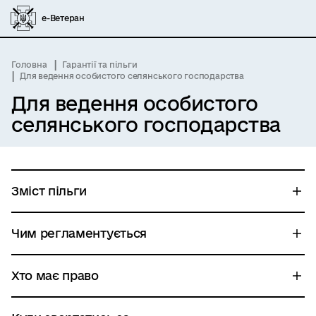
е-Ветеран
Головна
Гарантії та пільги
Для ведення особистого селянського господарства
Для ведення особистого
селянського господарства
Зміст пільги
Чим регламентується
Хто має право