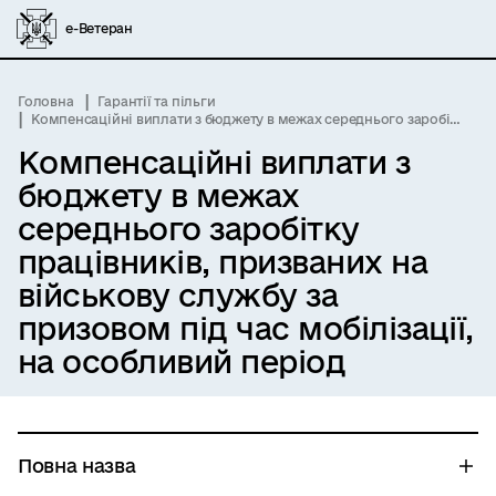
е-Ветеран
Головна
Гарантії та пільги
Компенсаційні виплати з бюджету в межах середнього заробітку працівників, призваних на військову службу за призовом під час мобілізації, на особливий період
Компенсаційні виплати з
бюджету в межах
середнього заробітку
працівників, призваних на
військову службу за
призовом під час мобілізації,
на особливий період
Повна назва