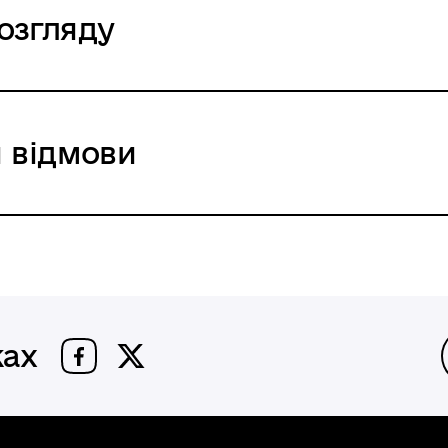
озгляду
 відмови
жах