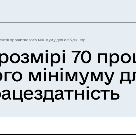
рожиткового мінімуму для осіб, які втратили працездатність
розмірі 70 про
о мінімуму для
ацездатність