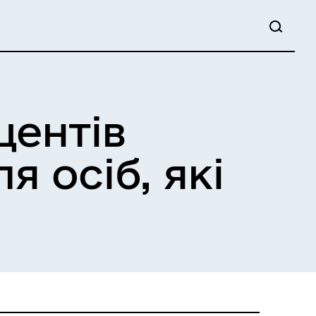
центів
 осіб, які