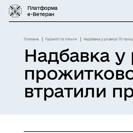
Платформа
е-Ветеран
Головна
Гарантії та пільги
Надбавка у розмірі 70 процентів п
Надбавка у 
прожитковог
втратили пр