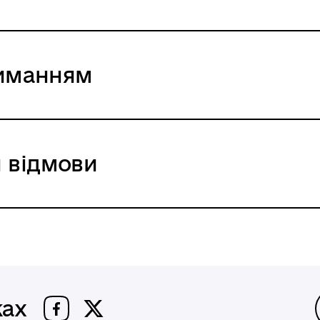
риманням
 відмови
жах