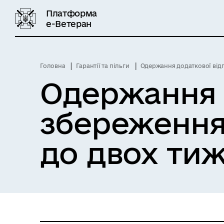
Платформа
е-Ветеран
Головна
Гарантії та пільги
Одержання додаткової відпустки без
Одержання 
збереження
до двох тиж