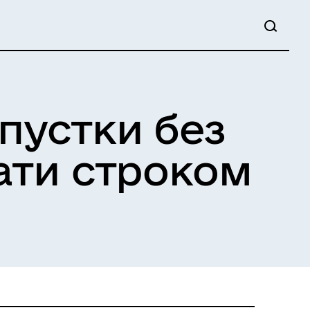
пустки без
ати строком