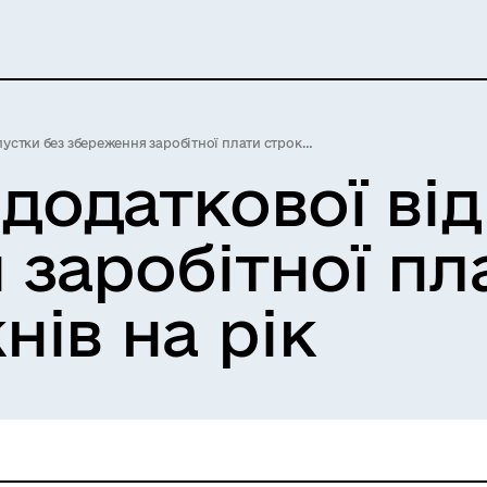
 збереження заробітної плати строком до двох тижнів на рік
додаткової від
 заробітної пл
нів на рік