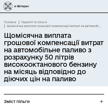
е-Ветеран
Головна
Гарантії та пільги
Щомісячна виплата грошової компенсації витрат на автомобільне паливо з розрахунку 50 літрів високооктанового бензину на місяць відповідно до діючих цін на паливо
Щомісячна виплата
грошової компенсації витрат
на автомобільне паливо з
розрахунку 50 літрів
високооктанового бензину
на місяць відповідно до
діючих цін на паливо
Зміст пільги