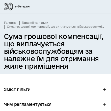
е-Ветеран
Головна
Гарантії та пільги
Сума грошової компенсації, що виплачується військовослужбовцям за належне їм для отримання жиле приміщення
Сума грошової компенсації,
що виплачується
військовослужбовцям за
належне їм для отримання
жиле приміщення
Зміст пільги
Чим регламентується