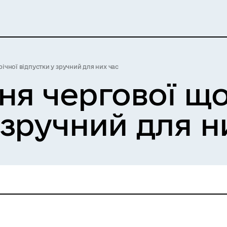
ічної відпустки у зручний для них час
ня чергової що
 зручний для н