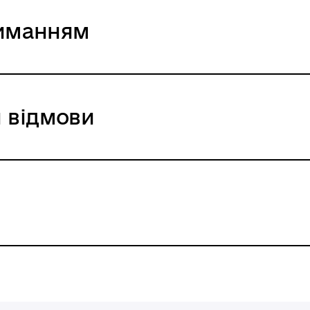
риманням
 відмови