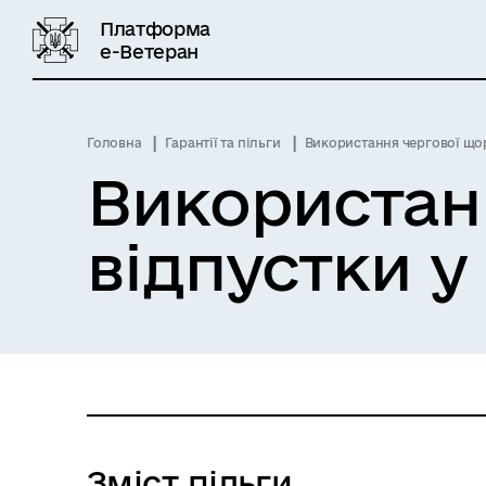
Платформа
е-Ветеран
Головна
Гарантії та пільги
Використання чергової щор
Використан
відпустки у
Зміст пільги