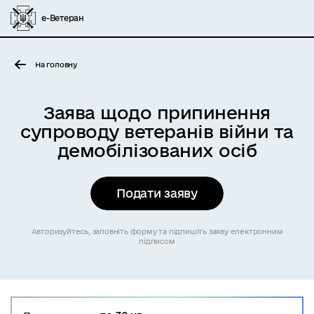
е-Ветеран
На головну
Заява щодо припинення
супроводу ветеранів війни та
демобілізованих осіб
Подати заяву
Авторизуйтесь, заповніть форму та підпишіть заяву електронним
підписом