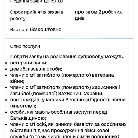
до 30 хв
Подання заяви
протягом 2 робочих
Строк прийняття заяви в
днів
роботу
безкоштовно
Вартість
Опис послуги
Подати заяву на розірвання супроводу можуть:
ветерани війни;
демобілізовані особи;
члени сім’ї загиблого (померлого) ветерана
війни;
члени сім’ї загиблого (померлого) Захисника і
загиблої (померлої) Захисниці України;
постраждалі учасники Революції Гідності, члени
їхньої сім’ї;
особи, які мають особливі заслуги перед
Батьківщиною;
члени сімʼї осіб, які зникли безвісти за особливих
обставин під час проходження військової
служби (в тому числі члени сімей полонених).